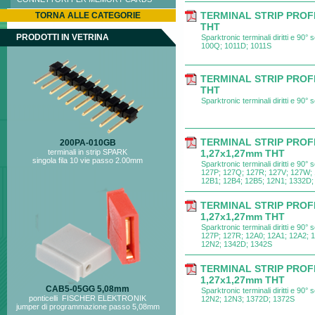
TERMINAL STRIP PROF
TORNA ALLE CATEGORIE
THT
PRODOTTI IN VETRINA
Sparktronic terminali diritti e 90
100Q; 1011D; 1011S
TERMINAL STRIP PROF
THT
Sparktronic terminali diritti e 90
TERMINAL STRIP PROF
200PA-010GB
terminali in strip SPARK
1,27x1,27mm THT
singola fila 10 vie passo 2.00mm
Sparktronic terminali diritti e 90
127P; 127Q; 127R; 127V; 127W; 
12B1; 12B4; 12B5; 12N1; 1332D;
TERMINAL STRIP PROF
1,27x1,27mm THT
Sparktronic terminali diritti e 90
127P; 127R; 12A0; 12A1; 12A2; 
12N2; 1342D; 1342S
TERMINAL STRIP PROF
1,27x1,27mm THT
CAB5-05GG 5,08mm
Sparktronic terminali diritti e 90
ponticelli FISCHER ELEKTRONIK
12N2; 12N3; 1372D; 1372S
jumper di programmazione passo 5,08mm