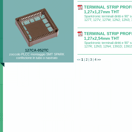
TERMINAL STRIP PROF
1,27x1,27mm THT
Sparktronic terminali diritti e 90
127T; 127V; 127W; 12N2; 12N3;
TERMINAL STRIP PROF
1,27x2,54mm THT
Sparktronic terminali diritti e 90°
127R; 12N3; 12N4; 1391D; 1391
127CA-052TC
zoccolo PLCC montaggio SMT SPARK
confezione in tubo o nastrato
<<
1
|
2
|
3
|
4
>>