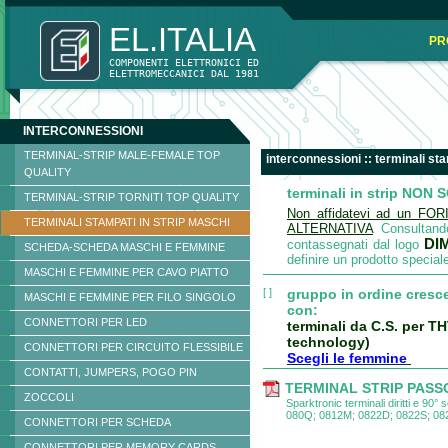
EL.ITALIA
PR
COMPONENTI ELETTRONICI ED
ELETTROMECCANICI DAL 1981 
INTERCONNESSIONI
TERMINAL-STRIP MALE-FEMALE TOP
interconnessioni :: terminali st
QUALITY
terminali in strip NON
TERMINAL-STRIP TORNITI TOP QUALITY
Non affidatevi ad un FOR
TERMINALI STAMPATI IN STRIP MASCHI
ALTERNATIVA
Consultando
DI
contassegnati dal logo
SCHEDA-SCHEDA MASCHI E FEMMINE
definire un prodotto special
MASCHI E FEMMINE PER CAVO PIATTO
[ ]
gruppo in ordine cresce
MASCHI E FEMMINE PER FILO SINGOLO
con:
CONNETTORI PER LED
terminali da C.S. per T
technology)
CONNETTORI PER CIRCUITO FLESSIBILE
Scegli le femmine
CONTATTI, JUMPERS, POGO PIN
TERMINAL STRIP PASSO
ZOCCOLI
Sparktronic terminali diritti e 90
080Q; 0812M; 0822D; 0822S; 08
CONNETTORI PER SCHEDA
CONNETTORI PER MEMORY CARDS